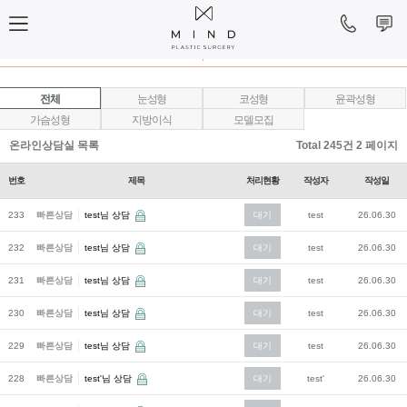
온라인상담
온라인예약
전체
눈성형
코성형
윤곽성형
가슴성형
지방이식
모델모집
온라인상담실 목록
Total 245건
2 페이지
번호
제목
처리현황
작성자
작성일
233
빠른상담
test님 상담
대기
test
26.06.30
232
빠른상담
test님 상담
대기
test
26.06.30
231
빠른상담
test님 상담
대기
test
26.06.30
230
빠른상담
test님 상담
대기
test
26.06.30
229
빠른상담
test님 상담
대기
test
26.06.30
228
빠른상담
test'님 상담
대기
test'
26.06.30